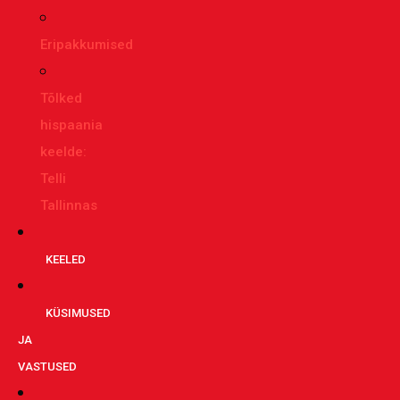
Eripakkumised
Tõlked
hispaania
keelde:
Telli
Tallinnas
KEELED
KÜSIMUSED
JA
VASTUSED