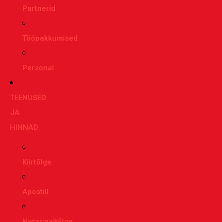
Partnerid
Tööpakkumised
Personal
TEENUSED
JA
HINNAD
Kiirtõlge
Apostill
Notariaaltõlge