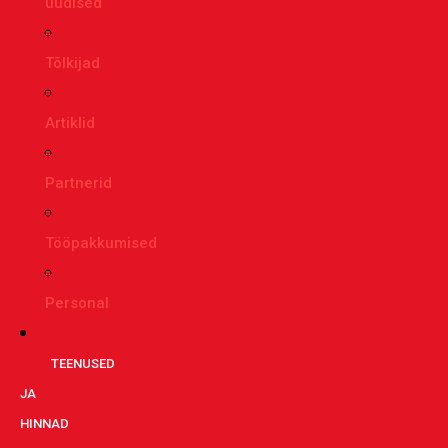
uudised
Tõlkijad
Artiklid
Partnerid
Tööpakkumised
Personal
TEENUSED
JA
HINNAD