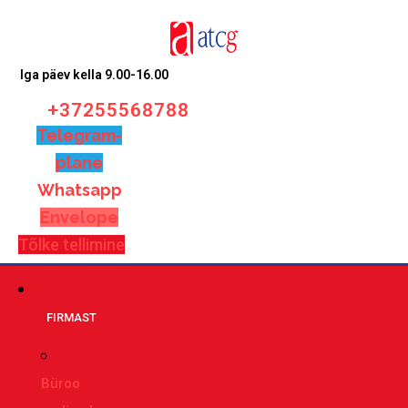
Iga päev kella 9.00-16.00
+37255568788
Telegram-
plane
Whatsapp
Envelope
Tõlke tellimine
FIRMAST
Büroo