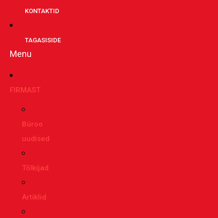
KONTAKTID
TAGASISIDE
Menu
FIRMAST
Büroo
uudised
Tõlkijad
Artiklid