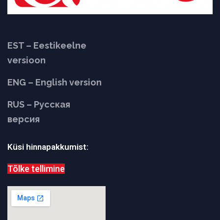
EST – Eestikeelne
versioon
ENG – English version
RUS – Русская
версия
Küsi hinnapakkumist:
Tõlke tellimine