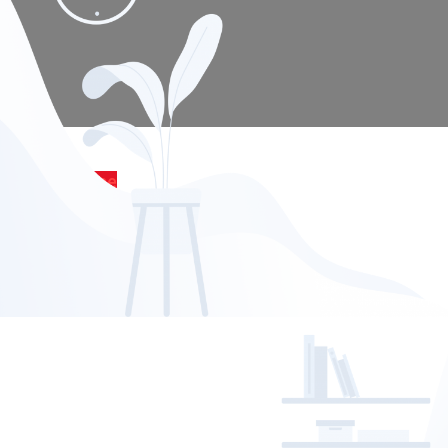
Tõlke tellimine