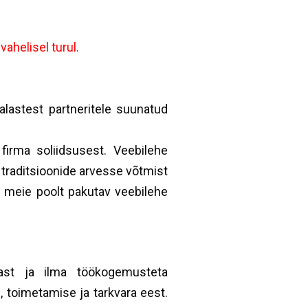
ahelisel turul.
lastest partneritele suunatud
 firma soliidsusest. Veebilehe
ja traditsioonide arvesse võtmist
ab meie poolt pakutav veebilehe
nnast ja ilma töökogemusteta
, toimetamise ja tarkvara eest.