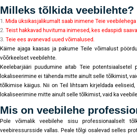
Milleks tõlkida veebilehte
Mida üksikasjalikumalt saab inimene Teie veebilehega t
Teist hakkavad huvituma inimesed, kes edaspidi saavad
Teie ees avanevad uued võimalused.
Käime ajaga kaasas ja pakume Teile võimalust pöördu
võõrkeelset veebilehte.
Keelebarjääri puudumine aitab Teie potentsiaalsetel pa
lokaliseerimine ei tähenda mitte ainult selle tõlkimist, v
tõlkimise käigus. Nii on Teil lihtsam kirjeldada eelise
lokaliseerimine mitte ainult selle tõlkimist, vaid ka vee
Mis on veebilehe professi
Pole võimalik veebilehe sisu professionaalselt tõ
veebiressursside vallas. Peale tõlgi osalevad selles pro