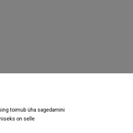
otsing toimub üha sagedamini
miseks on selle