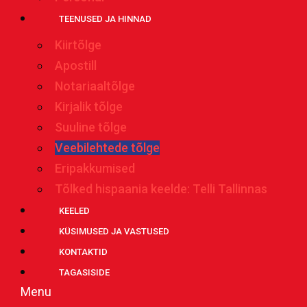
TEENUSED JA HINNAD
Kiirtõlge
Apostill
Notariaaltõlge
Kirjalik tõlge
Suuline tõlge
Veebilehtede tõlge
Eripakkumised
Tõlked hispaania keelde: Telli Tallinnas
KEELED
KÜSIMUSED JA VASTUSED
KONTAKTID
TAGASISIDE
Menu