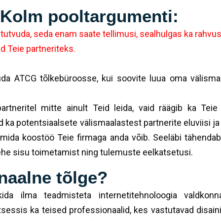
? Kolm pooltargumenti:
utvuda, seda enam saate tellimusi, sealhulgas ka rahvusv
 Teie partneriteks.
da ATCG tõlkebüroosse, kui soovite luua oma välismaa
rtneritel mitte ainult Teid leida, vaid räägib ka Teie
aid ka potentsiaalsete välismaalastest partnerite eluviisi 
id, mida koostöö Teie firmaga anda võib. Seeläbi tähend
bilehe sisu toimetamist ning tulemuste eelkatsetusi.
onaalne tõlge?
lkida ilma teadmisteta internetitehnoloogia valdko
tsessis ka teised professionaalid, kes vastutavad disaini