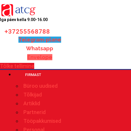
Iga päev kella 9.00-16.00
+37255568788
Telegram-plane
Whatsapp
Envelope
Tõlke tellimine
FIRMAST
Büroo uudised
Tõlkijad
Artiklid
Partnerid
Tööpakkumised
Personal