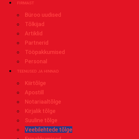
FIRMAST
Büroo uudised
Tõlkijad
Artiklid
Partnerid
Tööpakkumised
Personal
TEENUSED JA HINNAD
Kiirtõlge
Apostill
Notariaaltõlge
Kirjalik tõlge
Suuline tõlge
Veebilehtede tõlge
Eripakkumised