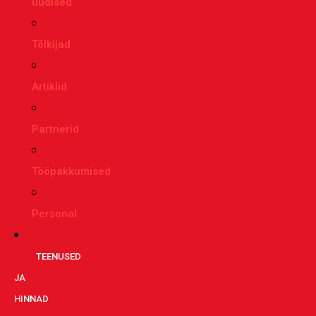
uudised
Tõlkijad
Artiklid
Partnerid
Tööpakkumised
Personal
TEENUSED
JA
HINNAD