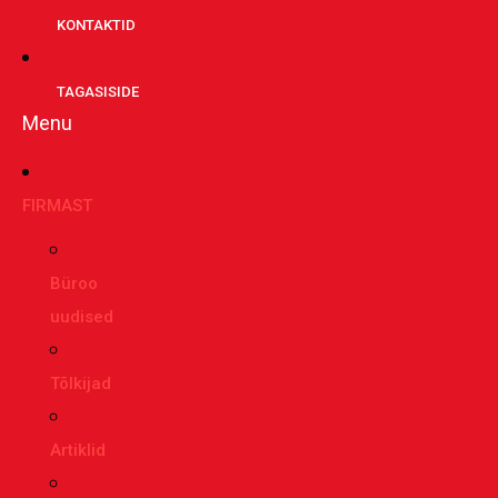
KONTAKTID
TAGASISIDE
Menu
FIRMAST
Büroo
uudised
Tõlkijad
Artiklid