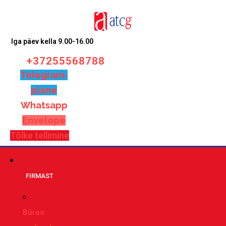
Iga päev kella 9.00-16.00
+37255568788
Telegram-
plane
Whatsapp
Envelope
Tõlke tellimine
FIRMAST
Büroo