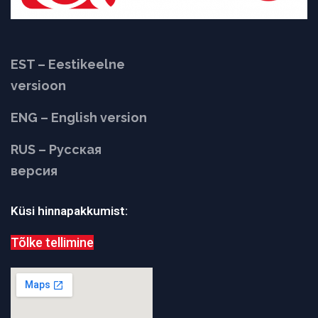
EST – Eestikeelne
versioon
ENG – English version
RUS – Русская
версия
Küsi hinnapakkumist:
Tõlke tellimine