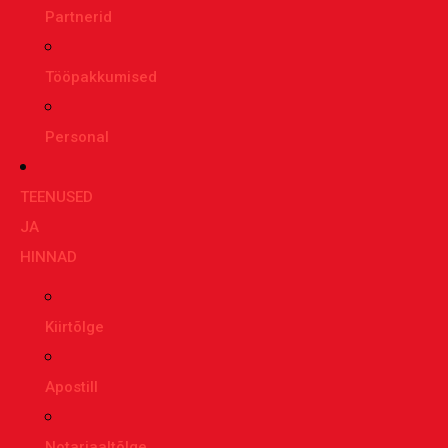
Partnerid
Tööpakkumised
Personal
TEENUSED
JA
HINNAD
Kiirtõlge
Apostill
Notariaaltõlge