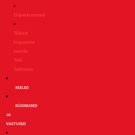
Eripakkumised
Tõlked
hispaania
keelde:
Telli
Tallinnas
KEELED
KÜSIMUSED
JA
VASTUSED