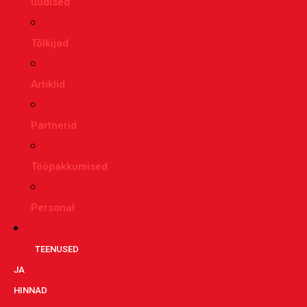
uudised
Tõlkijad
Artiklid
Partnerid
Tööpakkumised
Personal
TEENUSED
JA
HINNAD