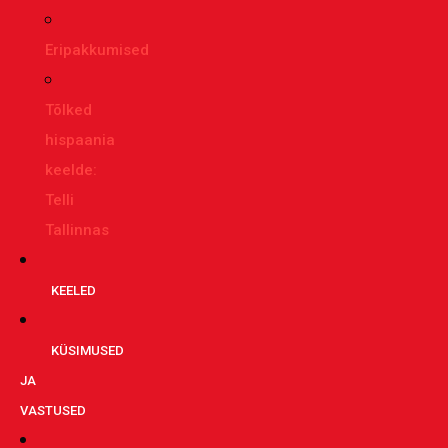
Eripakkumised
Tõlked
hispaania
keelde:
Telli
Tallinnas
KEELED
KÜSIMUSED
JA
VASTUSED