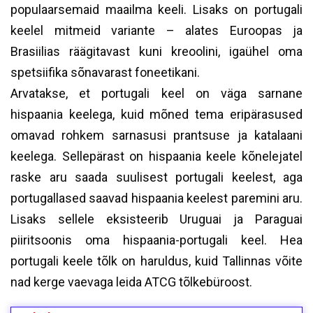
populaarsemaid maailma keeli. Lisaks on portugali
keelel mitmeid variante – alates Euroopas ja
Brasiilias räägitavast kuni kreoolini, igaühel oma
spetsiifika sõnavarast foneetikani.
Arvatakse, et portugali keel on väga sarnane
hispaania keelega, kuid mõned tema eripärasused
omavad rohkem sarnasusi prantsuse ja katalaani
keelega. Sellepärast on hispaania keele kõnelejatel
raske aru saada suulisest portugali keelest, aga
portugallased saavad hispaania keelest paremini aru.
Lisaks sellele eksisteerib Uruguai ja Paraguai
piiritsoonis oma hispaania-portugali keel. Hea
portugali keele tõlk on haruldus, kuid Tallinnas võite
nad kerge vaevaga leida ATCG tõlkebüroost.