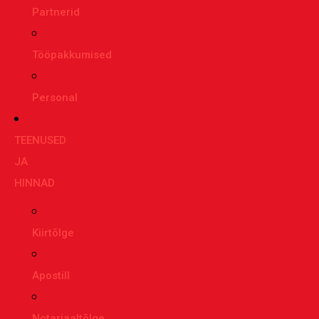
Partnerid
Tööpakkumised
Personal
TEENUSED
JA
HINNAD
Kiirtõlge
Apostill
Notariaaltõlge