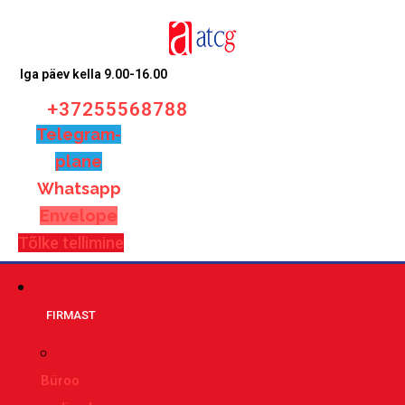
Iga päev kella 9.00-16.00
+37255568788
Telegram-
plane
Whatsapp
Envelope
Tõlke tellimine
FIRMAST
Büroo