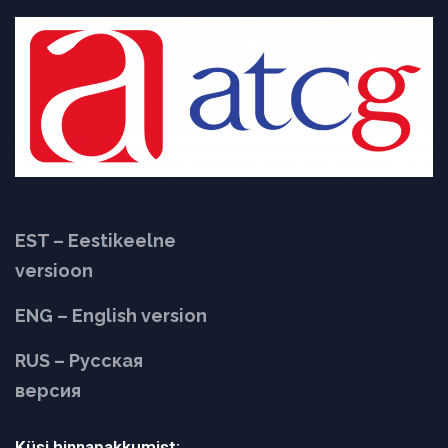
EST – Eestikeelne
versioon
ENG – English version
RUS – Русская
версия
Küsi hinnapakkumist: