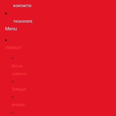
KONTAKTID
TAGASISIDE
Menu
FIRMAST
Büroo
uudised
Tõlkijad
Artiklid