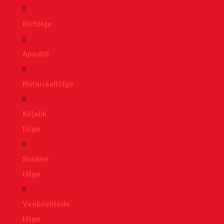
Kiirtõlge
Apostill
Notariaaltõlge
Kirjalik
tõlge
Suuline
tõlge
Veebilehtede
tõlge