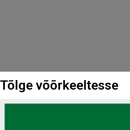
Tõlge võõrkeeltesse