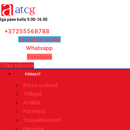
Iga päev kella 9.00-16.00
+37255568788
Telegram-plane
Whatsapp
Envelope
Tõlke tellimine
FIRMAST
Büroo uudised
Tõlkijad
Artiklid
Partnerid
Tööpakkumised
Personal