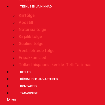
TEENUSED JA HINNAD
Kiirtõlge
Apostill
Notariaaltõlge
Kirjalik tõlge
Suuline tõlge
Veebilehtede tõlge
Eripakkumised
Tõlked hispaania keelde: Telli Tallinnas
KEELED
KÜSIMUSED JA VASTUSED
KONTAKTID
TAGASISIDE
Menu