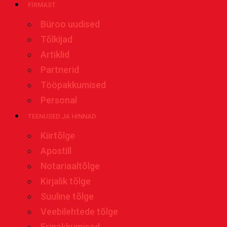
FIRMAST
Büroo uudised
Tõlkijad
Artiklid
Partnerid
Tööpakkumised
Personal
TEENUSED JA HINNAD
Kiirtõlge
Apostill
Notariaaltõlge
Kirjalik tõlge
Suuline tõlge
Veebilehtede tõlge
Eripakkumised